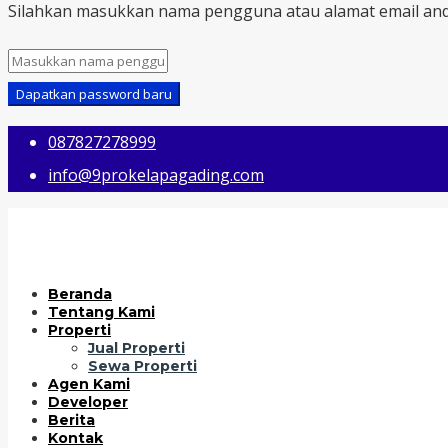
Silahkan masukkan nama pengguna atau alamat email and
Dapatkan password baru
087827278999
info@9prokelapagading.com
Beranda
Tentang Kami
Properti
Jual Properti
Sewa Properti
Agen Kami
Developer
Berita
Kontak