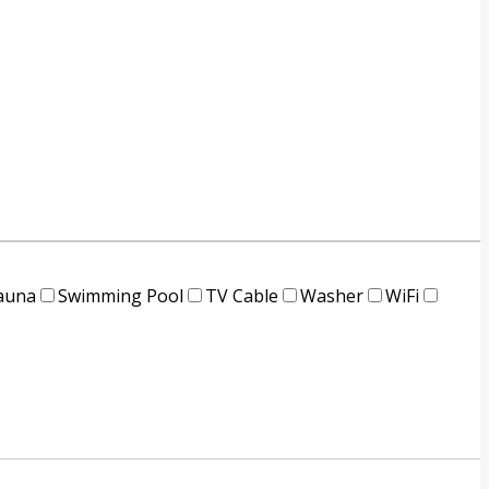
auna
Swimming Pool
TV Cable
Washer
WiFi