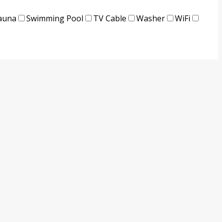
auna
Swimming Pool
TV Cable
Washer
WiFi