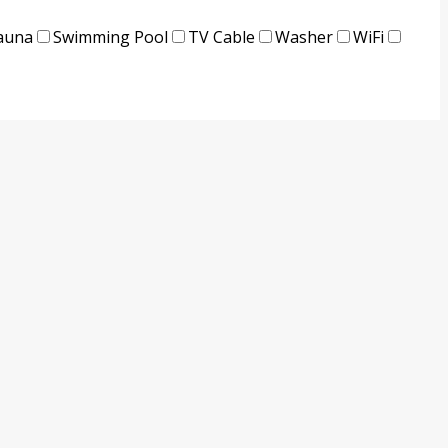
auna
Swimming Pool
TV Cable
Washer
WiFi