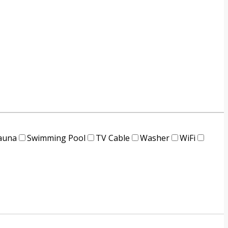
auna
Swimming Pool
TV Cable
Washer
WiFi