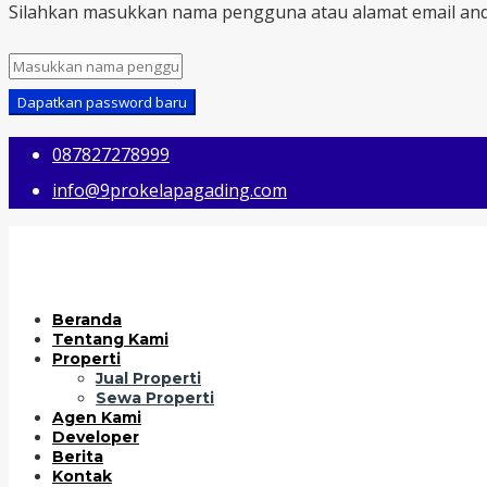
Silahkan masukkan nama pengguna atau alamat email and
Dapatkan password baru
087827278999
info@9prokelapagading.com
Beranda
Tentang Kami
Properti
Jual Properti
Sewa Properti
Agen Kami
Developer
Berita
Kontak