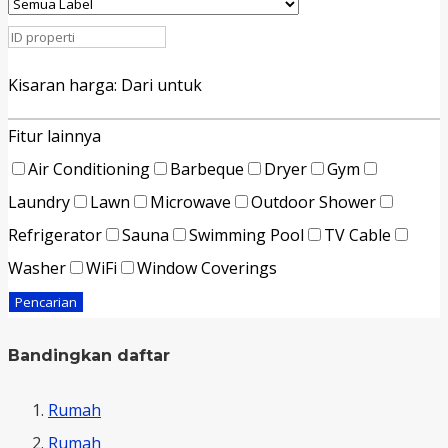
Kisaran harga:
Dari
untuk
Fitur lainnya
Air Conditioning
Barbeque
Dryer
Gym
Laundry
Lawn
Microwave
Outdoor Shower
Refrigerator
Sauna
Swimming Pool
TV Cable
Washer
WiFi
Window Coverings
Pencarian
Bandingkan daftar
Rumah
Rumah