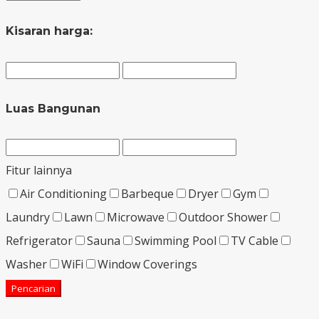
Kisaran harga:
Luas Bangunan
Fitur lainnya
Air Conditioning
Barbeque
Dryer
Gym
Laundry
Lawn
Microwave
Outdoor Shower
Refrigerator
Sauna
Swimming Pool
TV Cable
Washer
WiFi
Window Coverings
Pencarian