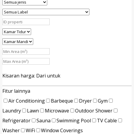
Kisaran harga:
Dari
untuk
Fitur lainnya
Air Conditioning
Barbeque
Dryer
Gym
Laundry
Lawn
Microwave
Outdoor Shower
Refrigerator
Sauna
Swimming Pool
TV Cable
Washer
WiFi
Window Coverings