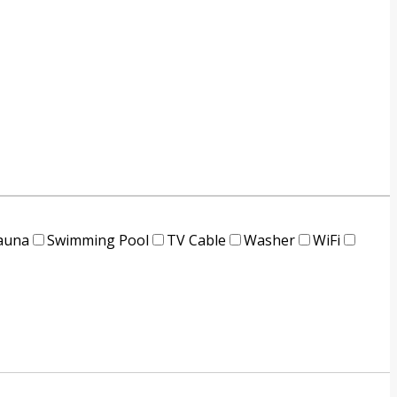
auna
Swimming Pool
TV Cable
Washer
WiFi