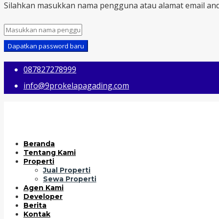
Silahkan masukkan nama pengguna atau alamat email and
Dapatkan password baru
087827278999
info@9prokelapagading.com
Beranda
Tentang Kami
Properti
Jual Properti
Sewa Properti
Agen Kami
Developer
Berita
Kontak