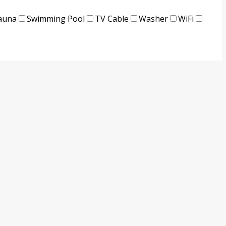
auna
Swimming Pool
TV Cable
Washer
WiFi