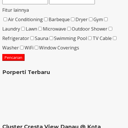
Fitur lainnya
Air Conditioning
Barbeque
Dryer
Gym
Laundry
Lawn
Microwave
Outdoor Shower
Refrigerator
Sauna
Swimming Pool
TV Cable
Washer
WiFi
Window Coverings
Pencarian
Porperti Terbaru
Cluster Cresta View Danau @ Kota