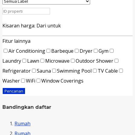
Kisaran harga:
Dari
untuk
Fitur lainnya
Air Conditioning
Barbeque
Dryer
Gym
Laundry
Lawn
Microwave
Outdoor Shower
Refrigerator
Sauna
Swimming Pool
TV Cable
Washer
WiFi
Window Coverings
Pencarian
Bandingkan daftar
Rumah
Rumah