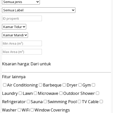
Kisaran harga:
Dari
untuk
Fitur lainnya
Air Conditioning
Barbeque
Dryer
Gym
Laundry
Lawn
Microwave
Outdoor Shower
Refrigerator
Sauna
Swimming Pool
TV Cable
Washer
WiFi
Window Coverings