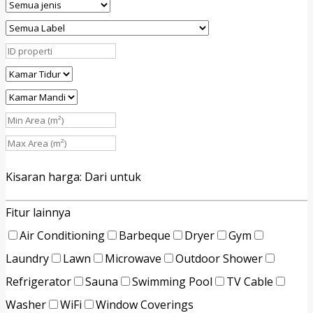
Kisaran harga:
Dari
untuk
Fitur lainnya
Air Conditioning
Barbeque
Dryer
Gym
Laundry
Lawn
Microwave
Outdoor Shower
Refrigerator
Sauna
Swimming Pool
TV Cable
Washer
WiFi
Window Coverings