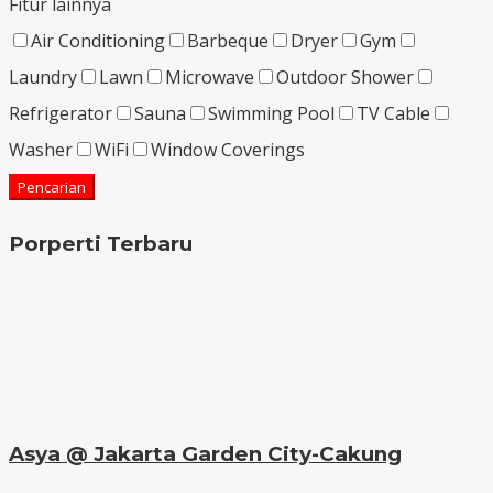
Fitur lainnya
Air Conditioning
Barbeque
Dryer
Gym
Laundry
Lawn
Microwave
Outdoor Shower
Refrigerator
Sauna
Swimming Pool
TV Cable
Washer
WiFi
Window Coverings
Pencarian
Porperti Terbaru
Asya @ Jakarta Garden City-Cakung