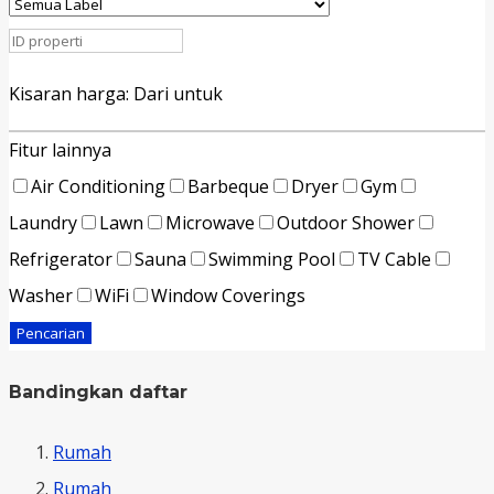
Kisaran harga:
Dari
untuk
Fitur lainnya
Air Conditioning
Barbeque
Dryer
Gym
Laundry
Lawn
Microwave
Outdoor Shower
Refrigerator
Sauna
Swimming Pool
TV Cable
Washer
WiFi
Window Coverings
Pencarian
Bandingkan daftar
Rumah
Rumah