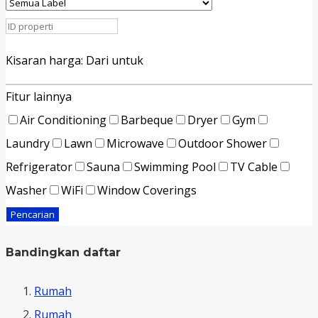
Kisaran harga:
Dari
untuk
Fitur lainnya
Air Conditioning
Barbeque
Dryer
Gym
Laundry
Lawn
Microwave
Outdoor Shower
Refrigerator
Sauna
Swimming Pool
TV Cable
Washer
WiFi
Window Coverings
Pencarian
Bandingkan daftar
Rumah
Rumah