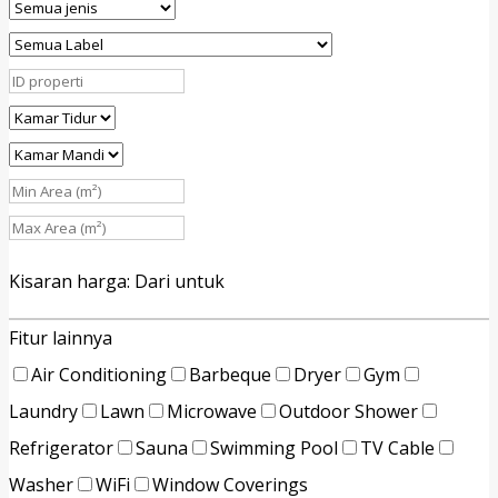
Kisaran harga:
Dari
untuk
Fitur lainnya
Air Conditioning
Barbeque
Dryer
Gym
Laundry
Lawn
Microwave
Outdoor Shower
Refrigerator
Sauna
Swimming Pool
TV Cable
Washer
WiFi
Window Coverings