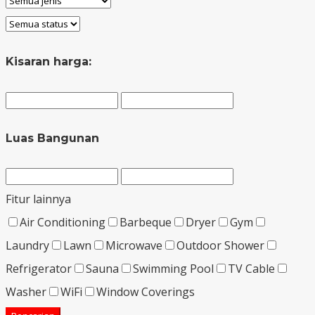
Kisaran harga:
Luas Bangunan
Fitur lainnya
Air Conditioning
Barbeque
Dryer
Gym
Laundry
Lawn
Microwave
Outdoor Shower
Refrigerator
Sauna
Swimming Pool
TV Cable
Washer
WiFi
Window Coverings