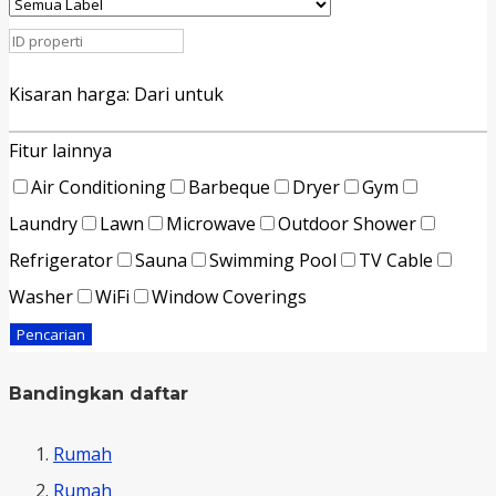
Kisaran harga:
Dari
untuk
Fitur lainnya
Air Conditioning
Barbeque
Dryer
Gym
Laundry
Lawn
Microwave
Outdoor Shower
Refrigerator
Sauna
Swimming Pool
TV Cable
Washer
WiFi
Window Coverings
Pencarian
Bandingkan daftar
Rumah
Rumah