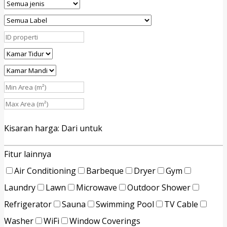
Kisaran harga:
Dari
untuk
Fitur lainnya
Air Conditioning
Barbeque
Dryer
Gym
Laundry
Lawn
Microwave
Outdoor Shower
Refrigerator
Sauna
Swimming Pool
TV Cable
Washer
WiFi
Window Coverings