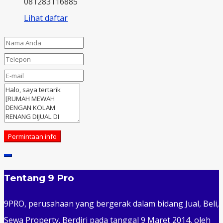
081283116885
Lihat daftar
Permintaan info
Tentang 9 Pro
9PRO, perusahaan yang bergerak dalam bidang Jual, Beli,
Sewa Property. Berdiri pada tanggal 9 Maret 2014, oleh