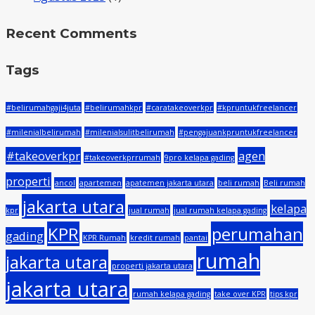
Recent Comments
Tags
#belirumahgaji4juta
#belirumahkpr
#caratakeoverkpr
#kpruntukfreelancer
#milenialbelirumah
#milenialsulitbelirumah
#pengajuankpruntukfreelancer
#takeoverkpr
agen
#takeoverkprrumah
9pro kelapa gading
properti
ancol
apartemen
apatemen jakarta utara
beli rumah
Beli rumah
jakarta utara
kelapa
kpr
jual rumah
jual rumah kelapa gading
KPR
perumahan
gading
KPR Rumah
kredit rumah
pantai
rumah
jakarta utara
properti jakarta utara
jakarta utara
rumah kelapa gading
take over KPR
tips kpr