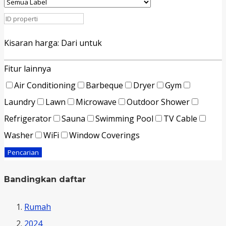
Kisaran harga:
Dari
untuk
Fitur lainnya
Air Conditioning
Barbeque
Dryer
Gym
Laundry
Lawn
Microwave
Outdoor Shower
Refrigerator
Sauna
Swimming Pool
TV Cable
Washer
WiFi
Window Coverings
Pencarian
Bandingkan daftar
Rumah
2024