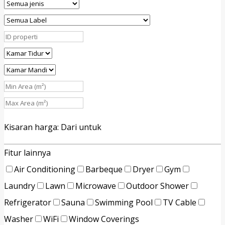
Kisaran harga:
Dari
untuk
Fitur lainnya
Air Conditioning
Barbeque
Dryer
Gym
Laundry
Lawn
Microwave
Outdoor Shower
Refrigerator
Sauna
Swimming Pool
TV Cable
Washer
WiFi
Window Coverings