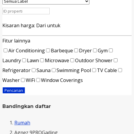
Kisaran harga:
Dari
untuk
Fitur lainnya
Air Conditioning
Barbeque
Dryer
Gym
Laundry
Lawn
Microwave
Outdoor Shower
Refrigerator
Sauna
Swimming Pool
TV Cable
Washer
WiFi
Window Coverings
Pencarian
Bandingkan daftar
Rumah
Agnez 9PROGading