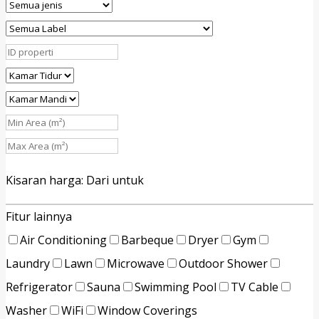
Kisaran harga:
Dari
untuk
Fitur lainnya
Air Conditioning
Barbeque
Dryer
Gym
Laundry
Lawn
Microwave
Outdoor Shower
Refrigerator
Sauna
Swimming Pool
TV Cable
Washer
WiFi
Window Coverings