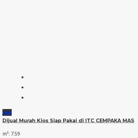
Jual
Dijual Murah Kios Siap Pakai di ITC CEMPAKA MAS
m²: 7.59