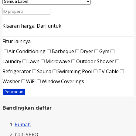
Kisaran harga:
Dari
untuk
Fitur lainnya
Air Conditioning
Barbeque
Dryer
Gym
Laundry
Lawn
Microwave
Outdoor Shower
Refrigerator
Sauna
Swimming Pool
TV Cable
Washer
WiFi
Window Coverings
Pencarian
Bandingkan daftar
Rumah
baiti 9PRO