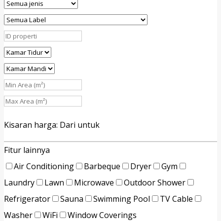
Kisaran harga:
Dari
untuk
Fitur lainnya
Air Conditioning
Barbeque
Dryer
Gym
Laundry
Lawn
Microwave
Outdoor Shower
Refrigerator
Sauna
Swimming Pool
TV Cable
Washer
WiFi
Window Coverings