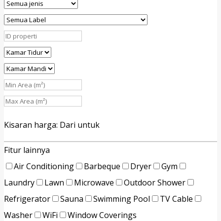
Kisaran harga:
Dari
untuk
Fitur lainnya
Air Conditioning
Barbeque
Dryer
Gym
Laundry
Lawn
Microwave
Outdoor Shower
Refrigerator
Sauna
Swimming Pool
TV Cable
Washer
WiFi
Window Coverings