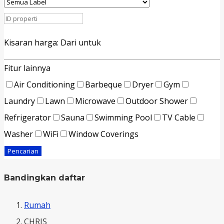
Kisaran harga:
Dari
untuk
Fitur lainnya
Air Conditioning
Barbeque
Dryer
Gym
Laundry
Lawn
Microwave
Outdoor Shower
Refrigerator
Sauna
Swimming Pool
TV Cable
Washer
WiFi
Window Coverings
Pencarian
Bandingkan daftar
Rumah
CHRIS