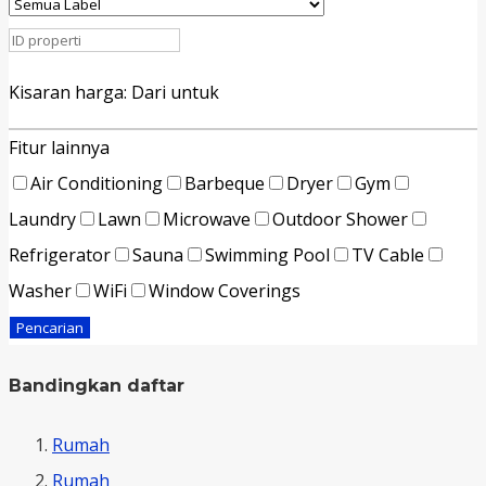
Kisaran harga:
Dari
untuk
Fitur lainnya
Air Conditioning
Barbeque
Dryer
Gym
Laundry
Lawn
Microwave
Outdoor Shower
Refrigerator
Sauna
Swimming Pool
TV Cable
Washer
WiFi
Window Coverings
Pencarian
Bandingkan daftar
Rumah
Rumah