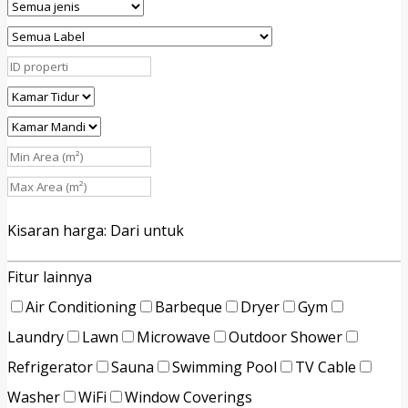
Kisaran harga:
Dari
untuk
Fitur lainnya
Air Conditioning
Barbeque
Dryer
Gym
Laundry
Lawn
Microwave
Outdoor Shower
Refrigerator
Sauna
Swimming Pool
TV Cable
Washer
WiFi
Window Coverings