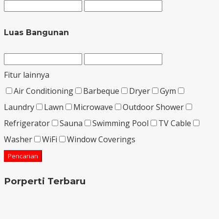
Luas Bangunan
Fitur lainnya
Air Conditioning
Barbeque
Dryer
Gym
Laundry
Lawn
Microwave
Outdoor Shower
Refrigerator
Sauna
Swimming Pool
TV Cable
Washer
WiFi
Window Coverings
Pencarian
Porperti Terbaru