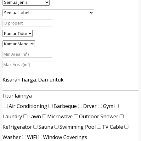
Kisaran harga:
Dari
untuk
Fitur lainnya
Air Conditioning
Barbeque
Dryer
Gym
Laundry
Lawn
Microwave
Outdoor Shower
Refrigerator
Sauna
Swimming Pool
TV Cable
Washer
WiFi
Window Coverings