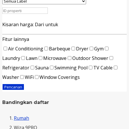
Kisaran harga:
Dari
untuk
Fitur lainnya
Air Conditioning
Barbeque
Dryer
Gym
Laundry
Lawn
Microwave
Outdoor Shower
Refrigerator
Sauna
Swimming Pool
TV Cable
Washer
WiFi
Window Coverings
Pencarian
Bandingkan daftar
Rumah
Wiza 9PRO