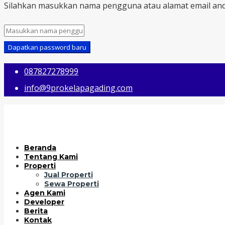
Silahkan masukkan nama pengguna atau alamat email and
Dapatkan password baru
087827278999
info@9prokelapagading.com
Beranda
Tentang Kami
Properti
Jual Properti
Sewa Properti
Agen Kami
Developer
Berita
Kontak