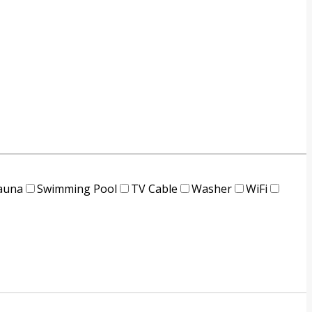
auna
Swimming Pool
TV Cable
Washer
WiFi