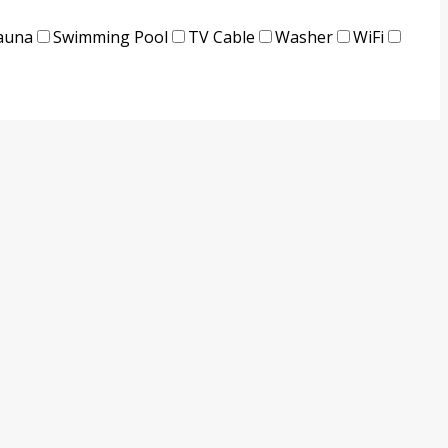
auna
Swimming Pool
TV Cable
Washer
WiFi